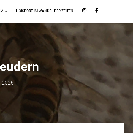
MM
HOISDORF IM WANDEL DER ZEITEN
leudern
r 2026